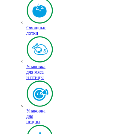
Овощные
лотки
Упаковка
для мяса
и птицы
Упаковка
для
пиццы