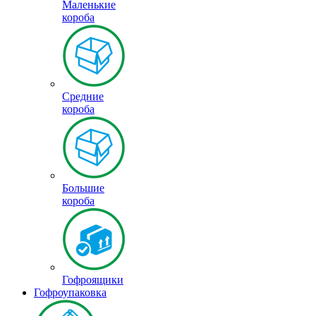
Маленькие
короба
Средние
короба
Большие
короба
Гофроящики
Гофроупаковка