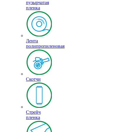
пузырчатая
пленка
Лента
полипропиленовая
Скотчи
Стрейч
пленка