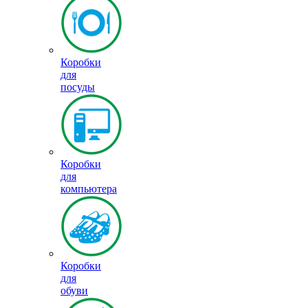
Коробки
для
посуды
Коробки
для
компьютера
Коробки
для
обуви