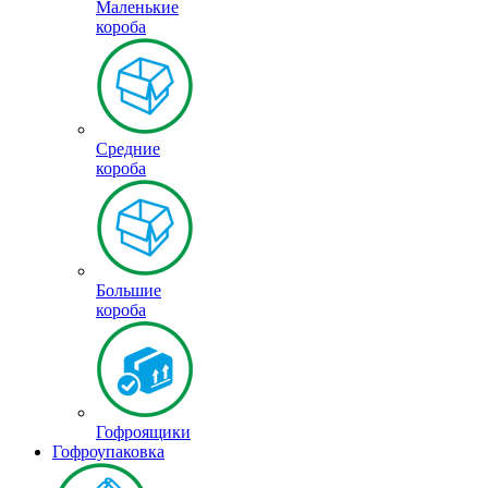
Маленькие
короба
Средние
короба
Большие
короба
Гофроящики
Гофроупаковка