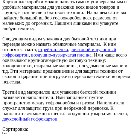
Картонные коробки можно назвать самым универсальным и
удобным материалом для упаковки всех видов товаров и
грузов, в том числе и бытовой техники. На нашем сайте вы
найдете большой выбор гофрокоробов всех размеров от
маленьких до огромных. Нашими ящиками вы упакуете
любую технику.
Следующим видом упаковки для бытовой техники при
переезде можно назвать обвязочные материалы. К ним
относятся: скотч,
стрейч-пленка
,
листовой и рулонный
гофрокартон
,
воздушно-пузырчатая пленка
. Ими чаще всего
обвязывают крупногабаритную бытовую технику:
холодильники, стиральные машины, посудомоечные маши и
т.д. Эти материалы предназначены для защиты техники от
сколов и царапин при погрузке и перевозке техники во время
переезда.
Третий вид материалов для упаковки бытовой техники
называется наполнители. Ими заполняют пустое
пространство между гофрокоробом и грузом. Наполнители
служат для защиты груза при небрежной перевозке. К
наполнителям можно отнести: воздушно-пузырчатая пленка,
двухслойный гофрокартон
.
Сортировка: