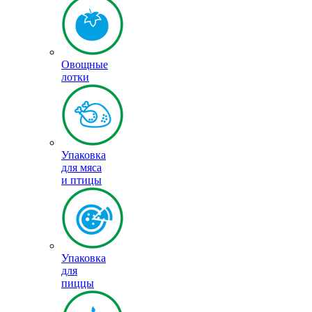
Овощные
лотки
Упаковка
для мяса
и птицы
Упаковка
для
пиццы