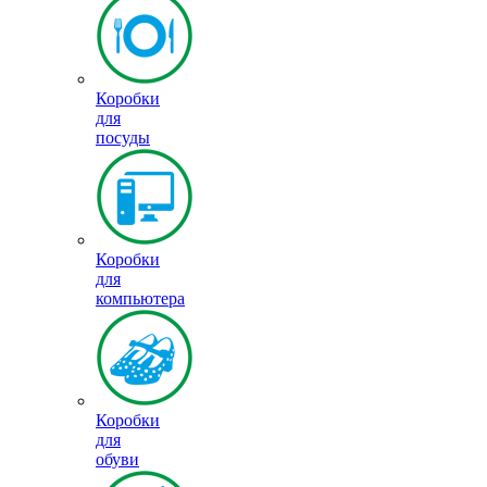
Коробки
для
посуды
Коробки
для
компьютера
Коробки
для
обуви