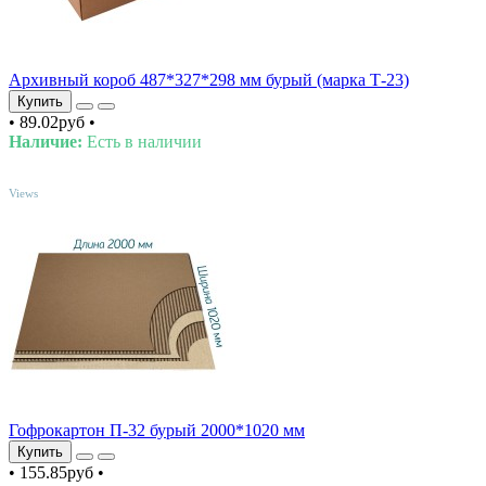
Архивный короб 487*327*298 мм бурый (марка Т-23)
Купить
•
89.02руб
•
Наличие:
Есть в наличии
TOP
Views
Гофрокартон П-32 бурый 2000*1020 мм
Купить
•
155.85руб
•