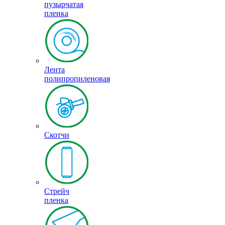
пузырчатая
пленка
Лента
полипропиленовая
Скотчи
Стрейч
пленка