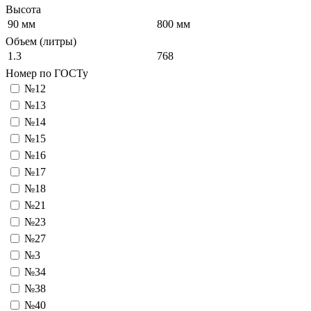
Высота
90 мм
800 мм
Объем (литры)
1.3
768
Номер по ГОСТу
№12
№13
№14
№15
№16
№17
№18
№21
№23
№27
№3
№34
№38
№40