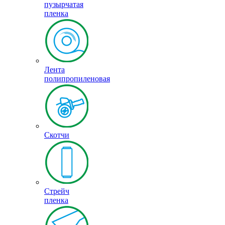
пузырчатая
пленка
Лента
полипропиленовая
Скотчи
Стрейч
пленка