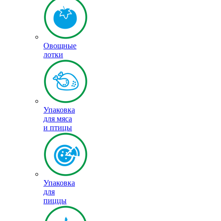
Овощные
лотки
Упаковка
для мяса
и птицы
Упаковка
для
пиццы