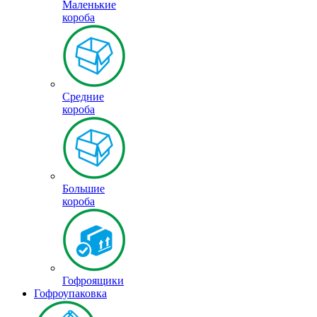
Маленькие
короба
Средние
короба
Большие
короба
Гофроящики
Гофроупаковка