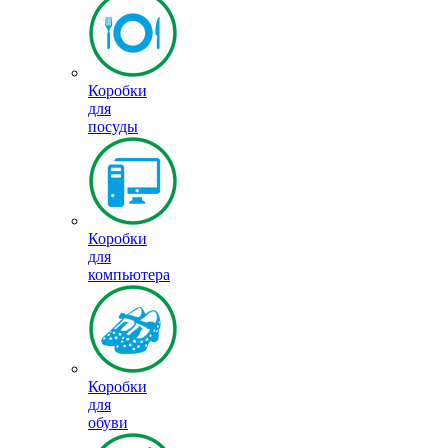
Коробки
для
посуды
Коробки
для
компьютера
Коробки
для
обуви