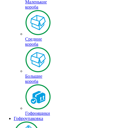
Маленькие
короба
Средние
короба
Большие
короба
Гофроящики
Гофроупаковка