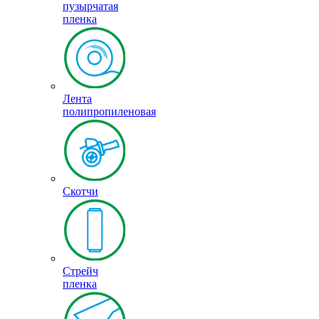
пузырчатая
пленка
Лента
полипропиленовая
Скотчи
Стрейч
пленка