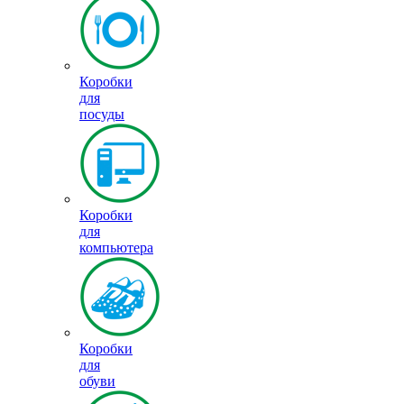
Коробки
для
посуды
Коробки
для
компьютера
Коробки
для
обуви