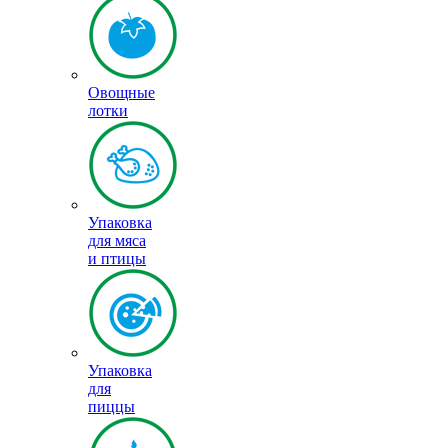
Овощные
лотки
Упаковка
для мяса
и птицы
Упаковка
для
пиццы