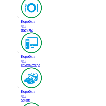
Коробки
для
посуды
Коробки
для
компьютера
Коробки
для
обуви