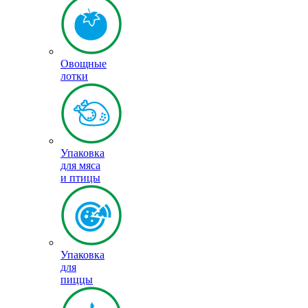
Овощные
лотки
Упаковка
для мяса
и птицы
Упаковка
для
пиццы