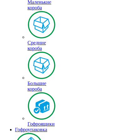
Маленькие
короба
Средние
короба
Большие
короба
Гофроящики
Гофроупаковка