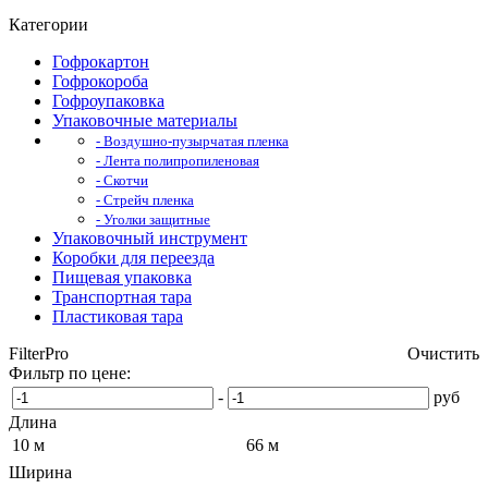
Категории
Гофрокартон
Гофрокороба
Гофроупаковка
Упаковочные материалы
- Воздушно-пузырчатая пленка
- Лента полипропиленовая
- Скотчи
- Стрейч пленка
- Уголки защитные
Упаковочный инструмент
Коробки для переезда
Пищевая упаковка
Транспортная тара
Пластиковая тара
FilterPro
Очистить
Фильтр по цене:
-
руб
Длина
10 м
66 м
Ширина