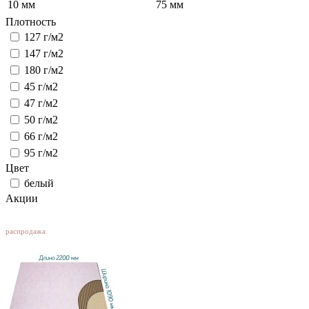
10 мм
75 мм
Плотность
127 г/м2
147 г/м2
180 г/м2
45 г/м2
47 г/м2
50 г/м2
66 г/м2
95 г/м2
Цвет
белый
Акции
SALE
распродажа