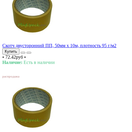
Скотч двусторонний ПП, 50мм х 10м, плотность 95 г/м2
Купить
•
72.42руб
•
Наличие:
Есть в наличии
SALE
распродажа