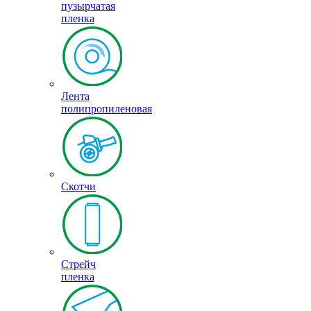
пузырчатая
пленка
Лента
полипропиленовая
Скотчи
Стрейч
пленка